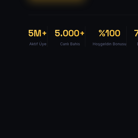
5M+
5.000+
%100
Aktif Üye
Canlı Bahis
Hoşgeldin Bonusu