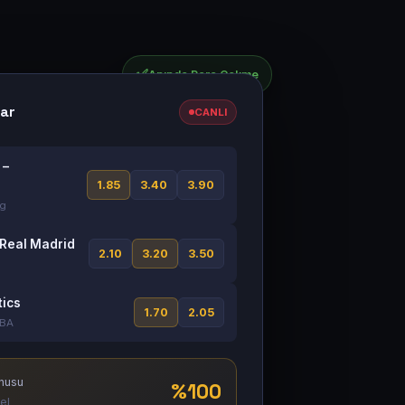
✅
Anında Para Çekme
lar
CANLI
 –
1.85
3.40
3.90
ig
 Real Madrid
2.10
3.20
3.50
tics
1.70
2.05
NBA
nusu
%100
el