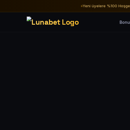
Yeni üyelere %100 Hoşge
Bonu