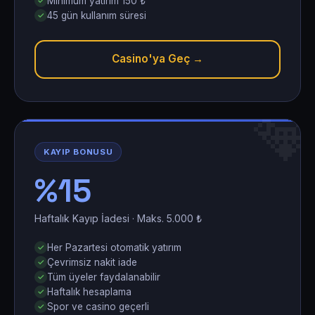
Minimum yatırım 150 ₺
45 gün kullanım süresi
Casino'ya Geç →

KAYIP BONUSU
%15
Haftalık Kayıp İadesi · Maks. 5.000 ₺
Her Pazartesi otomatik yatırım
Çevrimsiz nakit iade
Tüm üyeler faydalanabilir
Haftalık hesaplama
Spor ve casino geçerli