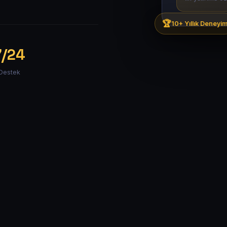
🏆
10+ Yıllık Deneyi
7/24
Destek