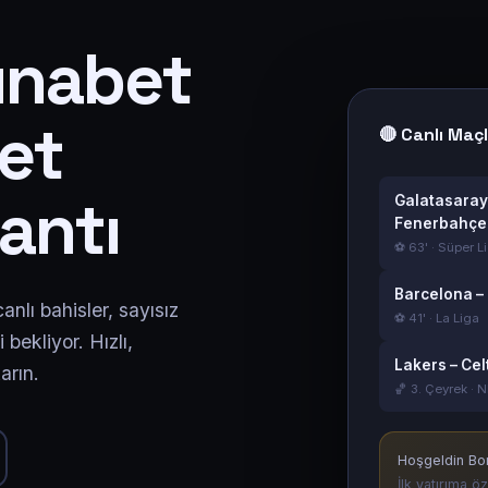
unabet
bet
🔴 Canlı Maç
antı
Galatasaray
Fenerbahçe
⚽ 63' · Süper L
Barcelona –
nlı bahisler, sayısız
⚽ 41' · La Liga
 bekliyor. Hızlı,
Lakers – Cel
arın.
🏀 3. Çeyrek · 
Hoşgeldin Bo
İlk yatırıma öz