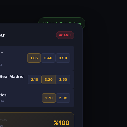
✅
Anında Para Çekme
lar
CANLI
 –
1.85
3.40
3.90
ig
 Real Madrid
2.10
3.20
3.50
tics
1.70
2.05
NBA
nusu
%100
el