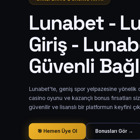
Lunabet - L
Giriş - Luna
Güvenli Bağl
Lunabet'te, geniş spor yelpazesine yönelik ca
casino oyunu ve kazançlı bonus fırsatları sizi
güvenilir ve lisanslı bir platformun keyfini çık
🎯 Hemen Üye Ol
Bonusları Gör →